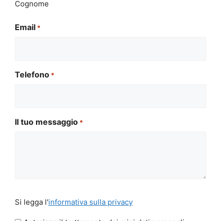
Cognome
Email
*
Telefono
*
Il tuo messaggio
*
Si
Si legga l'
informativa sulla privacy
legga
l'informativa